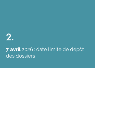
2.
7 avril
2026 : date limite de dépôt
des dossiers
3.
mai 2026 : soutenances (visio)