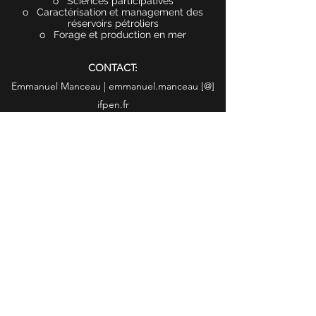
o Sciences participatives
o Caractérisation et management des
réservoirs pétroliers
o Forage et production en mer
CONTACT:
Emmanuel Manceau | emmanuel.manceau [@]
ifpen.fr
Site internet