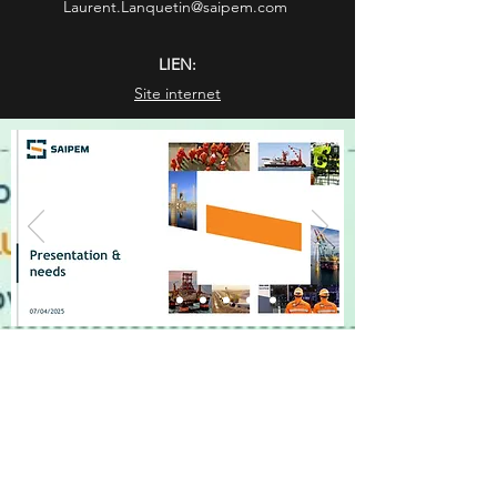
Laurent.Lanquetin@saipem.com
LIEN:
Site internet